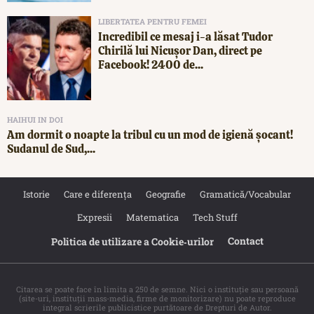
LIBERTATEA PENTRU FEMEI
Incredibil ce mesaj i-a lăsat Tudor
Chirilă lui Nicușor Dan, direct pe
Facebook! 2400 de...
HAIHUI IN DOI
Am dormit o noapte la tribul cu un mod de igienă șocant!
Sudanul de Sud,...
Istorie
Care e diferența
Geografie
Gramatică/Vocabular
Expresii
Matematica
Tech Stuff
Contact
Politica de utilizare a Cookie‐urilor
Citarea se poate face în limita a 250 de semne. Nici o instituţie sau persoană
(site-uri, instituţii mass-media, firme de monitorizare) nu poate reproduce
integral scrierile publicistice purtătoare de Drepturi de Autor.