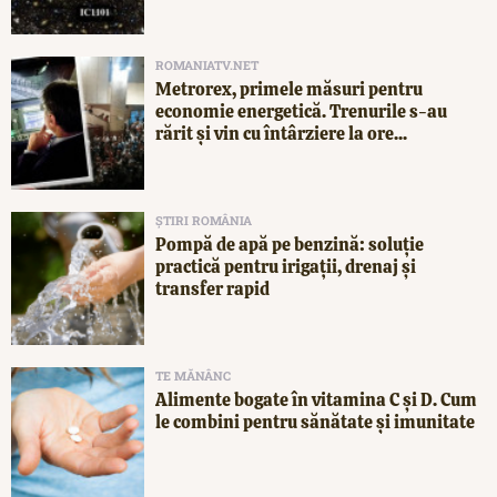
ROMANIATV.NET
Metrorex, primele măsuri pentru
economie energetică. Trenurile s-au
rărit și vin cu întârziere la ore...
ȘTIRI ROMÂNIA
Pompă de apă pe benzină: soluție
practică pentru irigații, drenaj și
transfer rapid
TE MĂNÂNC
Alimente bogate în vitamina C și D. Cum
le combini pentru sănătate și imunitate