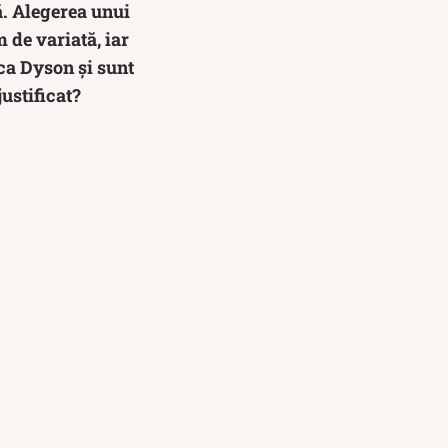
ă. Alegerea unui
m de variată, iar
ca Dyson și sunt
justificat?