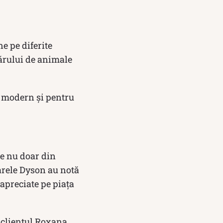
e pe diferite
părului de animale
i modern și pentru
ce nu doar din
oarele Dyson au notă
apreciate pe piața
 clientul Roxana