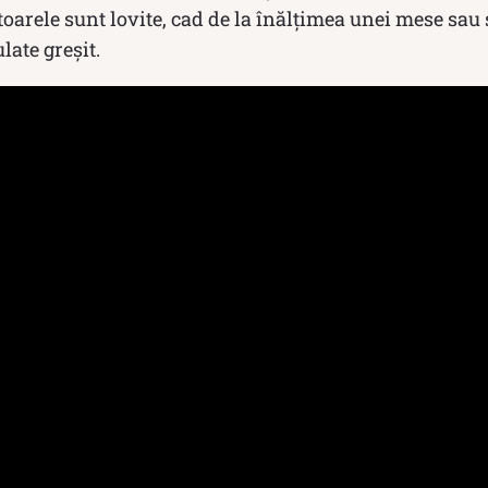
ratoarele sunt lovite, cad de la înălțimea unei mese sa
ate greșit.