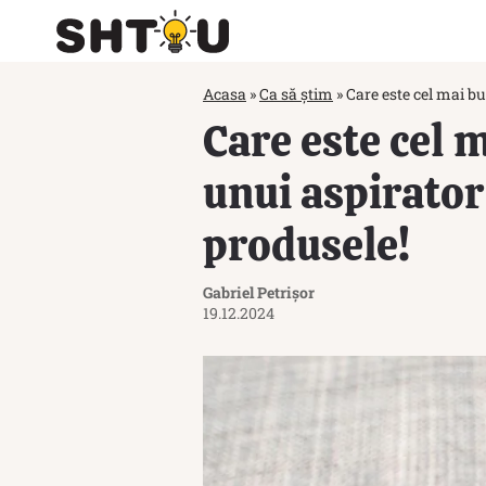
Acasa
»
Ca să știm
»
Care este cel mai bu
Care este cel 
unui aspirator
produsele!
Gabriel Petrișor
19.12.2024