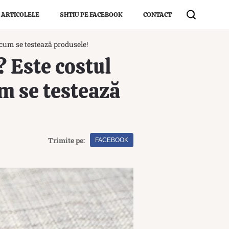
 ARTICOLELE
SHTIU PE FACEBOOK
CONTACT
i cum se testează produsele!
? Este costul
um se testează
Trimite pe:
FACEBOOK