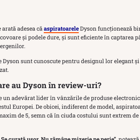
le arată adesea că
aspiratoarele
Dyson funcționează bin
 covoare și podele dure, și sunt eficiente în captarea 
ergenilor.
e Dyson sunt cunoscute pentru designul lor elegant ș
zat.
are au Dyson în review-uri?
e un adevărat lider în vânzările de produse electroni
estul Europei. De obicei, indiferent de model, aspirat
maxim de 5, semn că în ciuda costului sunt extrem de 
 Se curață usor. Nu rămâne mizerie pe perie”
, notează