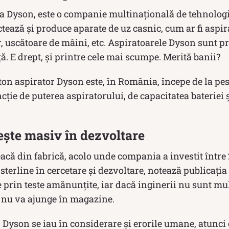
.a Dyson, este o companie multinațională de tehnolog
tează și produce aparate de uz casnic, cum ar fi aspir
r, uscătoare de mâini, etc. Aspiratoarele Dyson sunt pr
ță. E drept, și printre cele mai scumpe. Merită banii?
fton aspirator Dyson este, în România, începe de la pes
cție de puterea aspiratorului, de capacitatea bateriei ș
ște masiv în dezvoltare
că din fabrică, acolo unde compania a investit între 
 sterline în cercetare și dezvoltare, notează publicația
 prin teste amănunțite, iar dacă inginerii nu sunt mu
l nu va ajunge în magazine.
 Dyson se iau în considerare și erorile umane, atunci