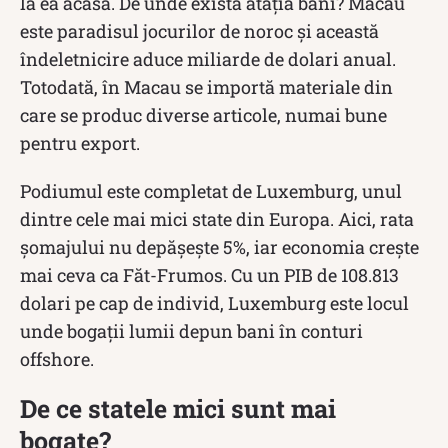
la ea acasă. De unde există atâția bani? Macau
este paradisul jocurilor de noroc și această
îndeletnicire aduce miliarde de dolari anual.
Totodată, în Macau se importă materiale din
care se produc diverse articole, numai bune
pentru export.
Podiumul este completat de Luxemburg, unul
dintre cele mai mici state din Europa. Aici, rata
șomajului nu depășește 5%, iar economia crește
mai ceva ca Făt-Frumos. Cu un PIB de 108.813
dolari pe cap de individ, Luxemburg este locul
unde bogații lumii depun bani în conturi
offshore.
De ce statele mici sunt mai
bogate?