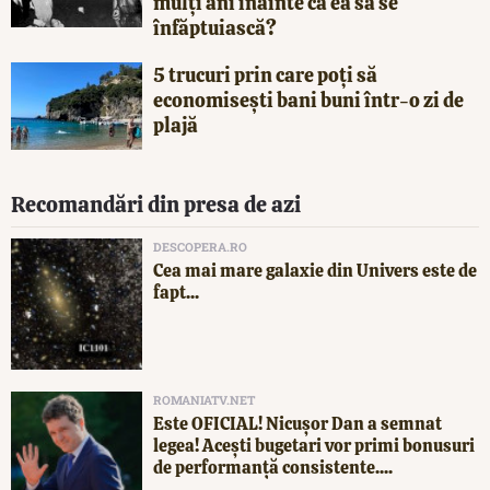
mulți ani înainte ca ea să se
înfăptuiască?
5 trucuri prin care poți să
economisești bani buni într-o zi de
plajă
Recomandări din presa de azi
DESCOPERA.RO
Cea mai mare galaxie din Univers este de
fapt...
ROMANIATV.NET
Este OFICIAL! Nicușor Dan a semnat
legea! Acești bugetari vor primi bonusuri
de performanță consistente....