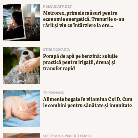
ROMANIATV.NET
Metrorex, primele măsuri pentru
economie energetică. Trenurile s-au
rărit și vin cu întârziere la ore...
ȘTIRI ROMÂNIA
Pompă de apă pe benzină: soluție
practică pentru irigații, drenaj și
transfer rapid
TE MĂNÂNC
Alimente bogate în vitamina C și D. Cum
le combini pentru sănătate și imunitate
LIBERTATEA PENTRU FEMEI