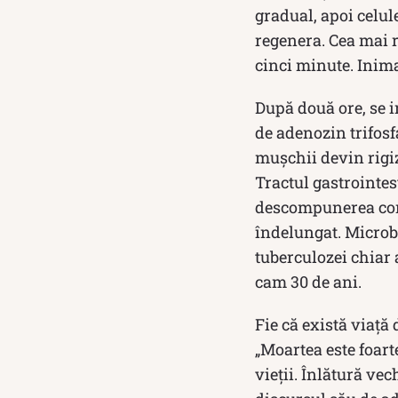
gradual, apoi celul
regenera. Cea mai r
cinci minute. Inima
După două ore, se 
de adenozin trifosf
mușchii devin rigiz
Tractul gastrointes
descompunerea corp
îndelungat. Microbi
tuberculozei chiar
cam 30 de ani.
Fie că există viață
„Moartea este foart
vieții. Înlătură ve