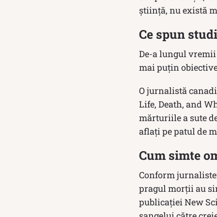
știință, nu există m
Ce spun studi
De-a lungul vremii 
mai puțin obiective
O jurnalistă canadi
Life, Death, and Wh
mărturiile a sute d
aflaţi pe patul de m
Cum simte o
Conform jurnalistei
pragul morții au si
publicației New Sci
sangelui către crei