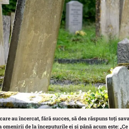
care au încercat, fără succes, să dea răspuns toți savan
a omenirii de la începuturile ei și până acum este: „C