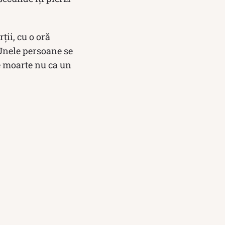
ții, cu o oră
 Unele persoane se
de moarte nu ca un