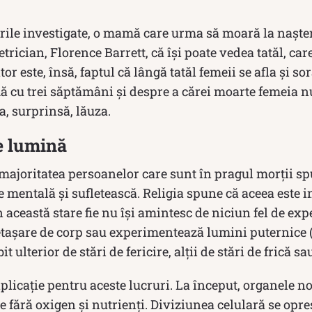
rile investigate, o mamă care urma să moară la naşter
trician, Florence Barrett, că îşi poate vedea tatăl, ca
r este, însă, faptul că lângă tatăl femeii se afla şi sor
ă cu trei săptămâni şi despre a cărei moarte femeia n
ta, surprinsă, lăuza.
e lumină
ă majoritatea persoanelor care sunt în pragul morții 
e mentală și sufletească. Religia spune că aceea este i
 această stare fie nu își amintesc de niciun fel de expe
detașare de corp sau experimentează lumini puternice 
t ulterior de stări de fericire, alții de stări de frică s
xplicație pentru aceste lucruri. La început, organele n
 fără oxigen și nutrienți. Diviziunea celulară se opre