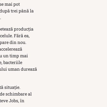
se mai pot
 după trei până la
.
cetează producția
celule. Fără ea,
spare din nou.
 accelerează
ru un timp mai
, bacteriile
rpului uman durează
ă situație.
l de schimbare al
teve Jobs, în