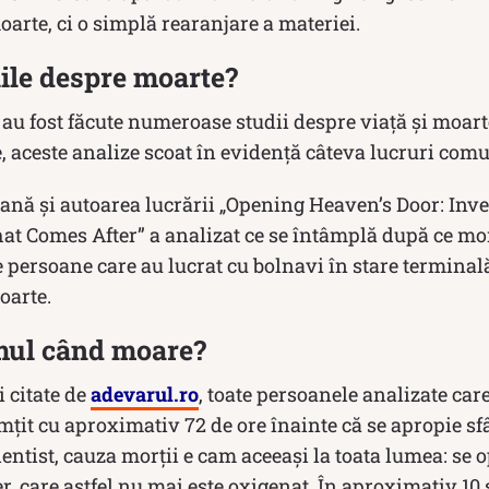
oarte, ci o simplă rearanjare a materiei.
ile despre moarte?
au fost făcute numeroase studii despre viață și moar
, aceste analize scoat în evidență câteva lucruri com
ană şi autoarea lucrării „Opening Heaven’s Door: Inves
at Comes After” a analizat ce se întâmplă după ce mor
e persoane care au lucrat cu bolnavi în stare terminală,
oarte.
mul când moare?
 citate de
adevarul.ro
, toate persoanele analizate care
mțit cu aproximativ 72 de ore înainte că se apropie sf
entist, cauza morții e cam aceeași la toata lumea: se o
er, care astfel nu mai este oxigenat. În aproximativ 10 