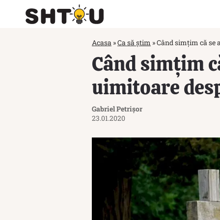
Acasa
»
Ca să știm
»
Când simțim că se a
Când simțim că
uimitoare desp
Gabriel Petrișor
23.01.2020