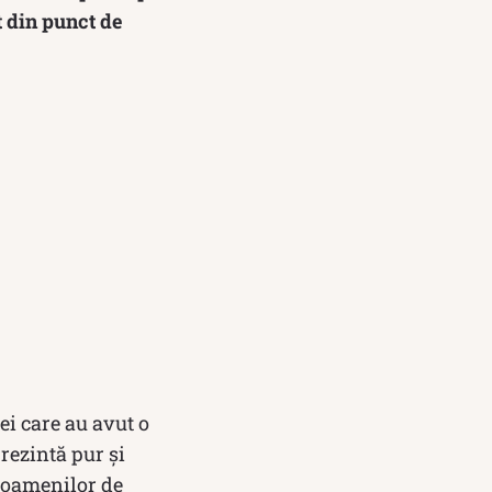
t din punct de
ei care au avut o
prezintă pur și
 oamenilor de