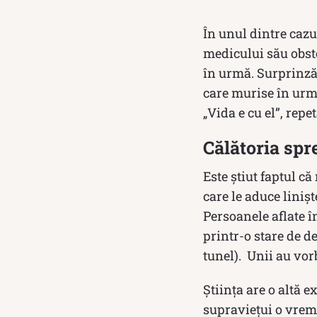
În unul dintre cazu
medicului său obste
în urmă. Surprinzăto
care murise în urm
„Vida e cu el”, repe
Călătoria spr
Este știut faptul c
care le aduce linișt
Persoanele aflate în
printr-o stare de 
tunel). Unii au vorbi
Știința are o altă e
supraviețui o vreme