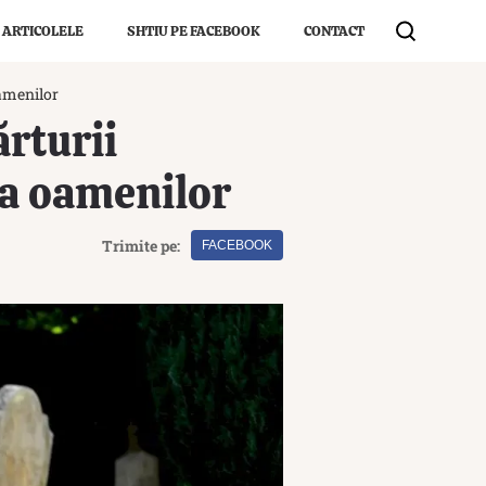
 ARTICOLELE
SHTIU PE FACEBOOK
CONTACT
oamenilor
rturii
ța oamenilor
Trimite pe:
FACEBOOK