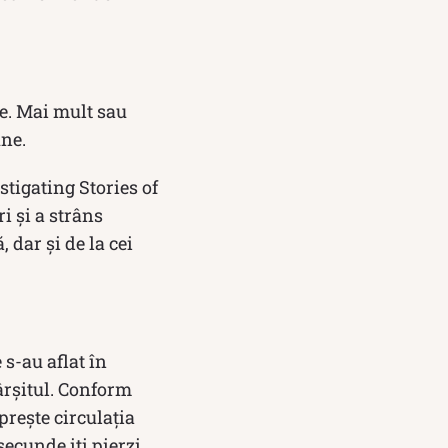
te. Mai mult sau
une.
tigating Stories of
i și a strâns
 dar şi de la cei
 s-au aflat în
ârșitul. Conform
prește circulația
secunde iți pierzi