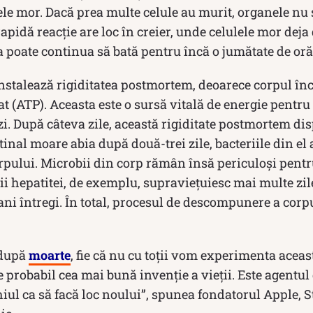
ele mor. Dacă prea multe celule au murit, organele nu 
apidă reacție are loc în creier, unde celulele mor deja
 poate continua să bată pentru încă o jumătate de oră
instalează rigiditatea postmortem, deoarece corpul în
at (ATP). Aceasta este o sursă vitală de energie pentru 
i. După câteva zile, această rigiditate postmortem di
tinal moare abia după două-trei zile, bacteriile din el
ului. Microbii din corp rămân însă periculoși pent
i hepatitei, de exemplu, supraviețuiesc mai multe zile
 ani întregi. În total, procesul de descompunere a co
 după
moarte
, fie că nu cu toții vom experimenta aceast
e probabil cea mai bună invenție a vieții. Este agentu
chiul ca să facă loc noului”, spunea fondatorul Apple, S