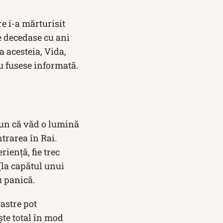
e i-a mărturisit
re decedase cu ani
a acesteia, Vida,
u fusese informată.
spun că văd o lumină
ntrarea în Rai.
riență, fie trec
(la capătul unui
au panică.
oastre pot
ște total în mod