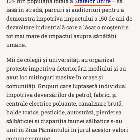
10% din populația totală a
Statelor Unite
– să
iasă în stradă, parcuri și auditoriuri pentru a
demonstra împotriva impactului a 150 de ani de
dezvoltare industrială care a lăsat o moștenire
tot mai mare de impactul asupra sănătății
umane.
Mii de colegii și universități au organizat
proteste împotriva deteriorării mediului și au
avut loc mitinguri masive în orașe și
comunități. Grupuri care luptaseră individual
împotriva deversărilor de petrol, fabrici și
centrale electrice poluante, canalizare brută,
halde toxice, pesticide, autostrăzi, pierderea
sălbăticiei și dispariția faunei sălbatice s-au
unit în Ziua Pământului în jurul acestor valori
comune comune.