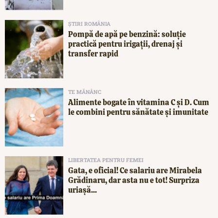
ȘTIRI ROMÂNIA
Pompă de apă pe benzină: soluție
practică pentru irigații, drenaj și
transfer rapid
TE MĂNÂNC
Alimente bogate în vitamina C și D. Cum
le combini pentru sănătate și imunitate
LIBERTATEA PENTRU FEMEI
Gata, e oficial! Ce salariu are Mirabela
Grădinaru, dar asta nu e tot! Surpriza
uriașă...