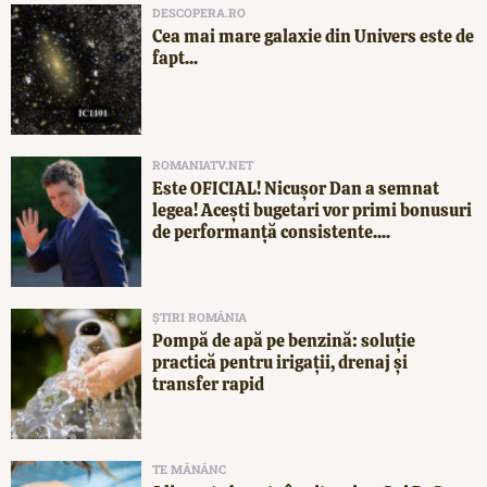
DESCOPERA.RO
Cea mai mare galaxie din Univers este de
fapt...
ROMANIATV.NET
Este OFICIAL! Nicușor Dan a semnat
legea! Acești bugetari vor primi bonusuri
de performanță consistente....
ȘTIRI ROMÂNIA
Pompă de apă pe benzină: soluție
practică pentru irigații, drenaj și
transfer rapid
TE MĂNÂNC