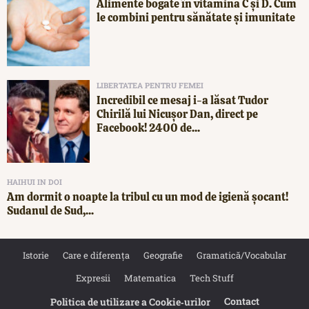
Alimente bogate în vitamina C și D. Cum
le combini pentru sănătate și imunitate
LIBERTATEA PENTRU FEMEI
Incredibil ce mesaj i-a lăsat Tudor
Chirilă lui Nicușor Dan, direct pe
Facebook! 2400 de...
HAIHUI IN DOI
Am dormit o noapte la tribul cu un mod de igienă șocant!
Sudanul de Sud,...
Istorie
Care e diferența
Geografie
Gramatică/Vocabular
Expresii
Matematica
Tech Stuff
Contact
Politica de utilizare a Cookie‐urilor