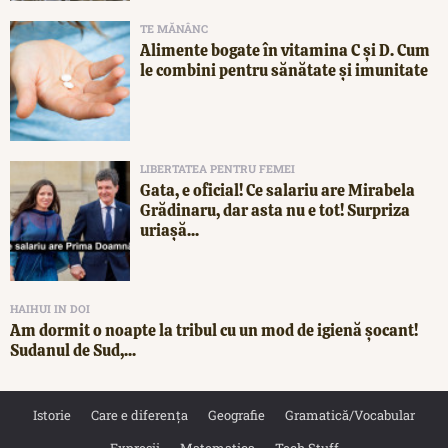
TE MĂNÂNC
Alimente bogate în vitamina C și D. Cum
le combini pentru sănătate și imunitate
LIBERTATEA PENTRU FEMEI
Gata, e oficial! Ce salariu are Mirabela
Grădinaru, dar asta nu e tot! Surpriza
uriașă...
HAIHUI IN DOI
Am dormit o noapte la tribul cu un mod de igienă șocant!
Sudanul de Sud,...
Istorie
Care e diferența
Geografie
Gramatică/Vocabular