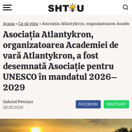
Acasa
»
Ca să știm
»
Asociația Atlantykron, organizatoarea Academ
Asociația Atlantykron,
organizatoarea Academiei de
vară Atlantykron, a fost
desemnată Asociație pentru
UNESCO în mandatul 2026–
2029
Gabriel Petrișor
FACEBOOK
WHATSAPP
28.05.2026