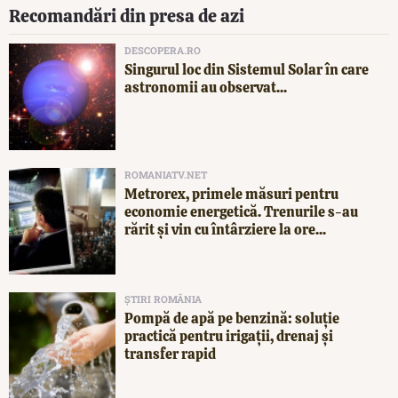
Recomandări din presa de azi
DESCOPERA.RO
Singurul loc din Sistemul Solar în care
astronomii au observat...
ROMANIATV.NET
Metrorex, primele măsuri pentru
economie energetică. Trenurile s-au
rărit și vin cu întârziere la ore...
ȘTIRI ROMÂNIA
Pompă de apă pe benzină: soluție
practică pentru irigații, drenaj și
transfer rapid