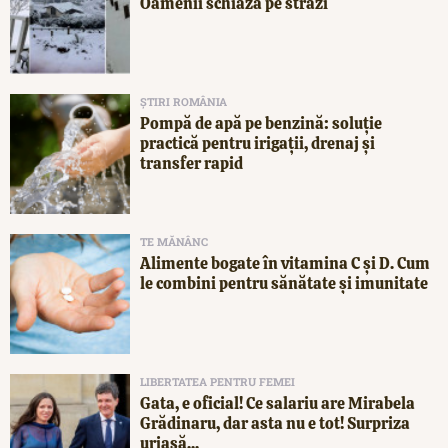
Oamenii schiază pe străzi
ȘTIRI ROMÂNIA
Pompă de apă pe benzină: soluție
practică pentru irigații, drenaj și
transfer rapid
TE MĂNÂNC
Alimente bogate în vitamina C și D. Cum
le combini pentru sănătate și imunitate
LIBERTATEA PENTRU FEMEI
Gata, e oficial! Ce salariu are Mirabela
Grădinaru, dar asta nu e tot! Surpriza
uriașă...