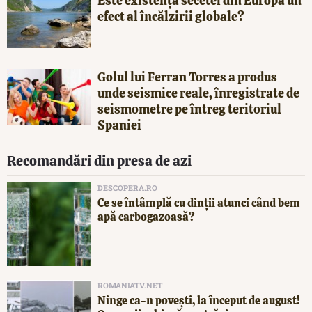
Este existența secetei din Europa un
efect al încălzirii globale?
Golul lui Ferran Torres a produs
unde seismice reale, înregistrate de
seismometre pe întreg teritoriul
Spaniei
Recomandări din presa de azi
DESCOPERA.RO
Ce se întâmplă cu dinții atunci când bem
apă carbogazoasă?
ROMANIATV.NET
Ninge ca-n povești, la început de august!