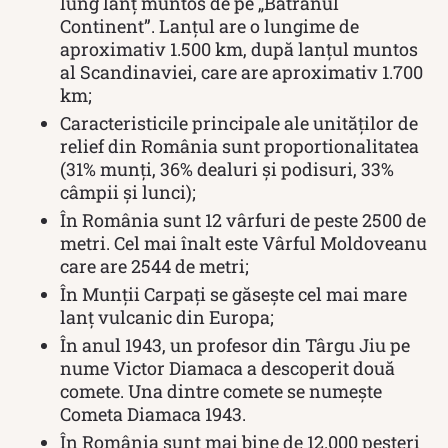
lung lanţ muntos de pe „Bătrânul
Continent”. Lanțul are o lungime de
aproximativ 1.500 km, după lanțul muntos
al Scandinaviei, care are aproximativ 1.700
km;
Caracteristicile principale ale unităților de
relief din România sunt proportionalitatea
(31% munți, 36% dealuri și podisuri, 33%
câmpii și lunci);
În România sunt 12 vârfuri de peste 2500 de
metri. Cel mai înalt este Vârful Moldoveanu
care are 2544 de metri;
În Munții Carpați se găsește cel mai mare
lanț vulcanic din Europa;
În anul 1943, un profesor din Târgu Jiu pe
nume Victor Diamaca a descoperit două
comete. Una dintre comete se numește
Cometa Diamaca 1943.
În România sunt mai bine de 12.000 pesteri