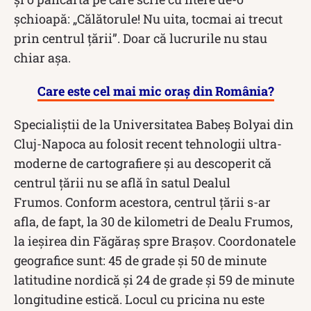
șchioapă: „Călătorule! Nu uita, tocmai ai trecut
prin centrul țării”. Doar că lucrurile nu stau
chiar așa.
Care este cel mai mic oraș din România?
Specialiştii de la Universitatea Babeş Bolyai din
Cluj-Napoca au folosit recent tehnologii ultra-
moderne de cartografiere şi au descoperit că
centrul țării nu se află în satul Dealul
Frumos. Conform acestora, centrul ţării s-ar
afla, de fapt, la 30 de kilometri de Dealu Frumos,
la ieşirea din Făgăraş spre Braşov. Coordonatele
geografice sunt: 45 de grade şi 50 de minute
latitudine nordică şi 24 de grade şi 59 de minute
longitudine estică. Locul cu pricina nu este