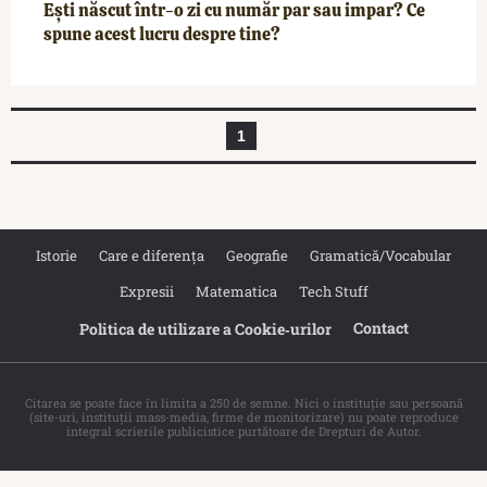
Ești născut într-o zi cu număr par sau impar? Ce
spune acest lucru despre tine?
1
Istorie
Care e diferența
Geografie
Gramatică/Vocabular
Expresii
Matematica
Tech Stuff
Contact
Politica de utilizare a Cookie‐urilor
Citarea se poate face în limita a 250 de semne. Nici o instituţie sau persoană
(site-uri, instituţii mass-media, firme de monitorizare) nu poate reproduce
integral scrierile publicistice purtătoare de Drepturi de Autor.