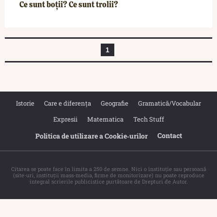
Ce sunt boții? Ce sunt trolii?
1
Istorie
Care e diferența
Geografie
Gramatică/Vocabular
Expresii
Matematica
Tech Stuff
Contact
Politica de utilizare a Cookie‐urilor
Citarea se poate face în limita a 250 de semne. Nici o instituţie sau persoană
(site-uri, instituţii mass-media, firme de monitorizare) nu poate reproduce
integral scrierile publicistice purtătoare de Drepturi de Autor.