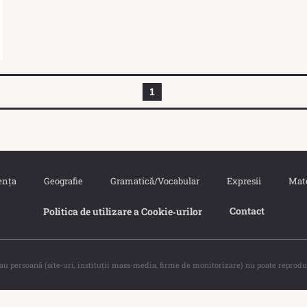
1
ența
Geografie
Gramatică/Vocabular
Expresii
Mat
Contact
Politica de utilizare a Cookie‐urilor
sau persoană (site-uri, instituţii mass-media, firme de monitorizare) nu poate reprodu