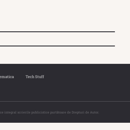
ematica
Tech Stuff
ce integral scrierile publicistice purtătoare de Drepturi de Autor.