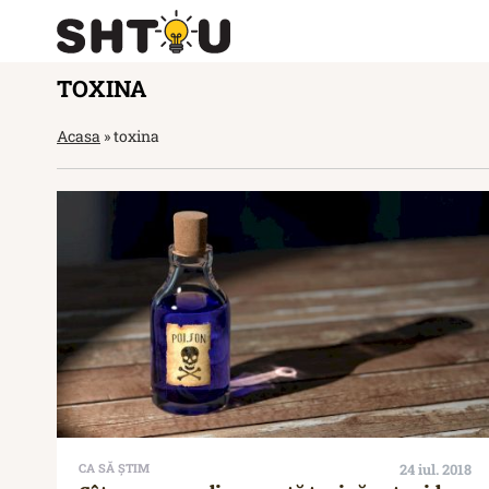
TOXINA
Acasa
»
toxina
CA SĂ ȘTIM
24 iul. 2018