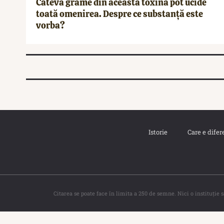
Câteva grame din această toxină pot ucide
toată omenirea. Despre ce substanță este
vorba?
Istorie
Care e difer
Citarea se poate face în limita a 250 de semne. Nici o instituţie 