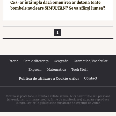
Ce s-ar întâmpla dacă omenirea ar detona toate
bombele nucleare SIMULTAN? Se va sfârși lumea?
1
Istorie
Care e diferența
Geografie
Gramatică/Vocabular
Expresii
Matematica
Tech Stuff
Contact
Politica de utilizare a Cookie‐urilor
Citarea se poate face în limita a 250 de semne. Nici o instituţie sau persoană
(site-uri, instituţii mass-media, firme de monitorizare) nu poate reproduce
integral scrierile publicistice purtătoare de Drepturi de Autor.