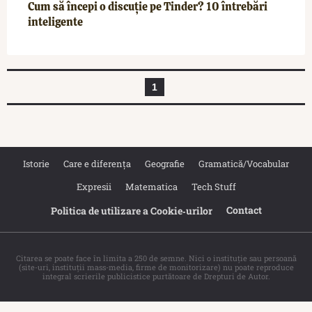
Cum să începi o discuție pe Tinder? 10 întrebări
inteligente
1
Istorie
Care e diferența
Geografie
Gramatică/Vocabular
Expresii
Matematica
Tech Stuff
Contact
Politica de utilizare a Cookie‐urilor
Citarea se poate face în limita a 250 de semne. Nici o instituţie sau persoană
(site-uri, instituţii mass-media, firme de monitorizare) nu poate reproduce
integral scrierile publicistice purtătoare de Drepturi de Autor.