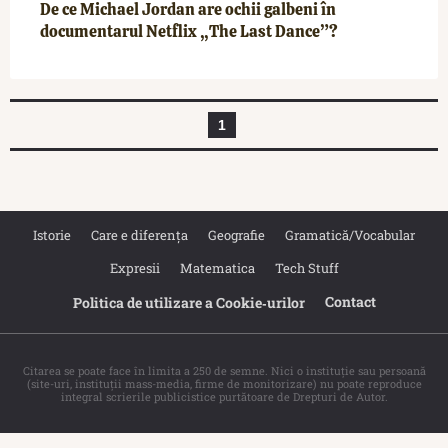
De ce Michael Jordan are ochii galbeni în
documentarul Netflix „The Last Dance”?
1
Istorie
Care e diferența
Geografie
Gramatică/Vocabular
Expresii
Matematica
Tech Stuff
Contact
Politica de utilizare a Cookie‐urilor
Citarea se poate face în limita a 250 de semne. Nici o instituţie sau persoană
(site-uri, instituţii mass-media, firme de monitorizare) nu poate reproduce
integral scrierile publicistice purtătoare de Drepturi de Autor.