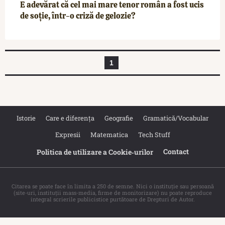
E adevărat că cel mai mare tenor român a fost ucis
de soție, într-o criză de gelozie?
1
Istorie
Care e diferența
Geografie
Gramatică/Vocabular
Expresii
Matematica
Tech Stuff
Contact
Politica de utilizare a Cookie‐urilor
Citarea se poate face în limita a 250 de semne. Nici o instituţie sau persoană
(site-uri, instituţii mass-media, firme de monitorizare) nu poate reproduce
integral scrierile publicistice purtătoare de Drepturi de Autor.