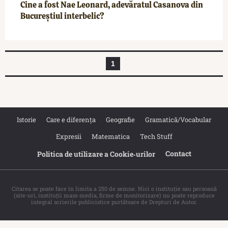
Cine a fost Nae Leonard, adevăratul Casanova din
Bucureștiul interbelic?
1
Istorie
Care e diferența
Geografie
Gramatică/Vocabular
Expresii
Matematica
Tech Stuff
Contact
Politica de utilizare a Cookie‐urilor
Citarea se poate face în limita a 250 de semne. Nici o instituţie sau persoană
(site-uri, instituţii mass-media, firme de monitorizare) nu poate reproduce
integral scrierile publicistice purtătoare de Drepturi de Autor.