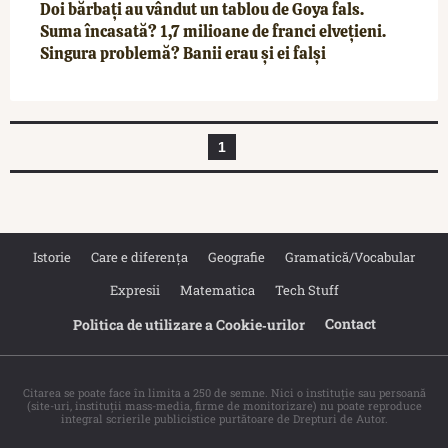
Doi bărbați au vândut un tablou de Goya fals.
Suma încasată? 1,7 milioane de franci elvețieni.
Singura problemă? Banii erau și ei falși
1
Istorie
Care e diferența
Geografie
Gramatică/Vocabular
Expresii
Matematica
Tech Stuff
Contact
Politica de utilizare a Cookie‐urilor
Citarea se poate face în limita a 250 de semne. Nici o instituţie sau persoană
(site-uri, instituţii mass-media, firme de monitorizare) nu poate reproduce
integral scrierile publicistice purtătoare de Drepturi de Autor.