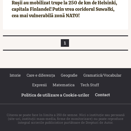
Rușii au mobilizat trupe la 250 de km de Helsinki,
capitala Finlandei! Putin vrea coridorul Suwałki,
cea mai vulnerabilă zonă NATO!
1
Istorie
Care e diferența
Geografie
Gramatică/Vocabular
Expresii
Matematica
Tech Stuff
Contact
Politica de utilizare a Cookie‐urilor
Citarea se poate face în limita a 250 de semne. Nici o instituţie sau persoană
(site-uri, instituţii mass-media, firme de monitorizare) nu poate reproduce
integral scrierile publicistice purtătoare de Drepturi de Autor.