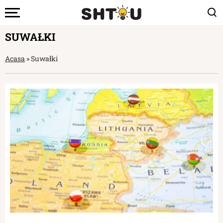
SUWAŁKI
Acasa
»
Suwałki