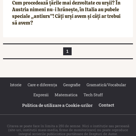
Cum procedează țările mai dezvoltate cu urșii? În
Austria nimeni nu-i hrănește, în Italia au pubele
speciale „antiurs”! Câți urși avem și câți ar trebui
să avem?
1
Istorie
Care e diferența
Geografie
Gramatică/Vocabular
Expresii
Matematica
Tech Stuff
Contact
Politica de utilizare a Cookie‐urilor
Citarea se poate face în limita a 250 de semne. Nici o instituţie sau persoană
(site-uri, instituţii mass-media, firme de monitorizare) nu poate reproduce
integral scrierile publicistice purtătoare de Drepturi de Autor.