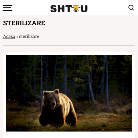
STERILIZARE
Acasa
»
sterilizare