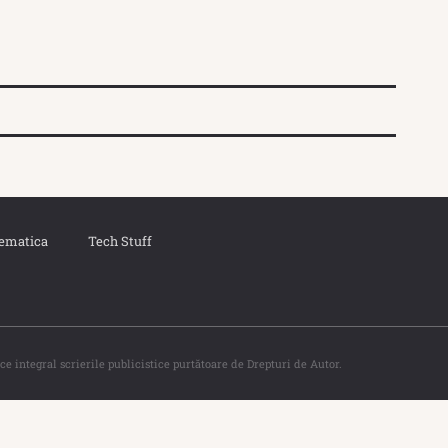
ematica
Tech Stuff
ce integral scrierile publicistice purtătoare de Drepturi de Autor.