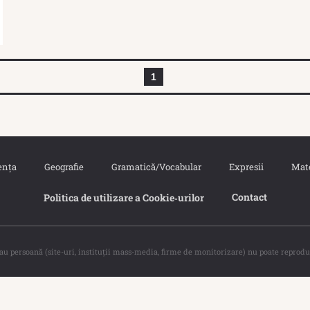
1
ența
Geografie
Gramatică/Vocabular
Expresii
Mat
Contact
Politica de utilizare a Cookie‐urilor
sau persoană (site-uri, instituţii mass-media, firme de monitorizare) nu poate reprodu