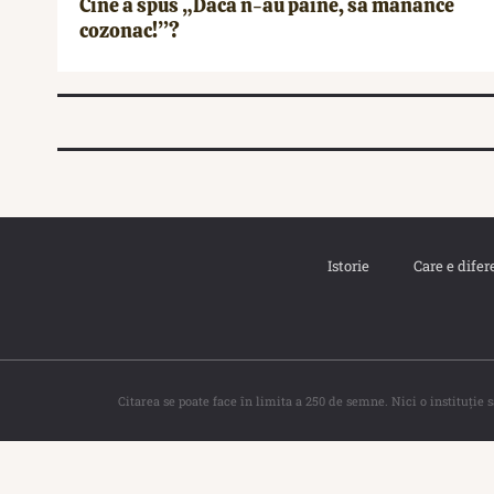
Cine a spus „Dacă n-au pâine, să mănânce
cozonac!”?
Istorie
Care e difer
Citarea se poate face în limita a 250 de semne. Nici o instituţie 