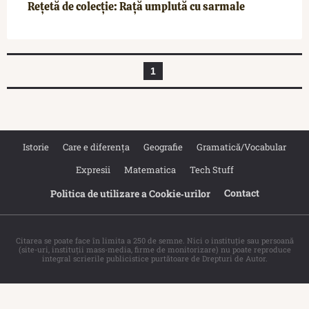
Rețetă de colecție: Rață umplută cu sarmale
1
Istorie
Care e diferența
Geografie
Gramatică/Vocabular
Expresii
Matematica
Tech Stuff
Contact
Politica de utilizare a Cookie‐urilor
Citarea se poate face în limita a 250 de semne. Nici o instituţie sau persoană
(site-uri, instituţii mass-media, firme de monitorizare) nu poate reproduce
integral scrierile publicistice purtătoare de Drepturi de Autor.