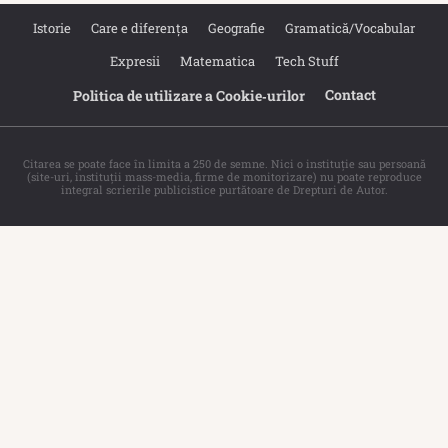
Istorie
Care e diferența
Geografie
Gramatică/Vocabular
Expresii
Matematica
Tech Stuff
Contact
Politica de utilizare a Cookie‐urilor
Citarea se poate face în limita a 250 de semne. Nici o instituţie sau persoană
(site-uri, instituţii mass-media, firme de monitorizare) nu poate reproduce
integral scrierile publicistice purtătoare de Drepturi de Autor.