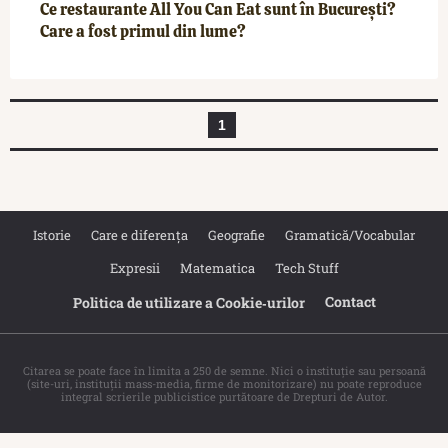
Ce restaurante All You Can Eat sunt în Bucureşti?
Care a fost primul din lume?
1
Istorie
Care e diferența
Geografie
Gramatică/Vocabular
Expresii
Matematica
Tech Stuff
Contact
Politica de utilizare a Cookie‐urilor
Citarea se poate face în limita a 250 de semne. Nici o instituţie sau persoană
(site-uri, instituţii mass-media, firme de monitorizare) nu poate reproduce
integral scrierile publicistice purtătoare de Drepturi de Autor.