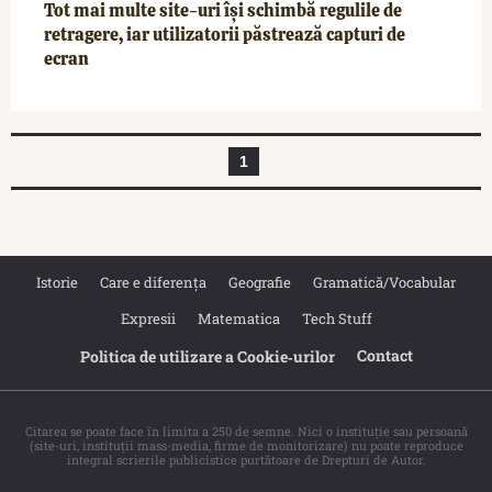
Tot mai multe site-uri își schimbă regulile de
retragere, iar utilizatorii păstrează capturi de
ecran
1
Istorie
Care e diferența
Geografie
Gramatică/Vocabular
Expresii
Matematica
Tech Stuff
Contact
Politica de utilizare a Cookie‐urilor
Citarea se poate face în limita a 250 de semne. Nici o instituţie sau persoană
(site-uri, instituţii mass-media, firme de monitorizare) nu poate reproduce
integral scrierile publicistice purtătoare de Drepturi de Autor.