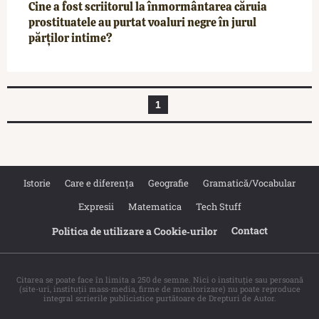
Cine a fost scriitorul la înmormântarea căruia
prostituatele au purtat voaluri negre în jurul
părților intime?
1
Istorie
Care e diferența
Geografie
Gramatică/Vocabular
Expresii
Matematica
Tech Stuff
Contact
Politica de utilizare a Cookie‐urilor
Citarea se poate face în limita a 250 de semne. Nici o instituţie sau persoană
(site-uri, instituţii mass-media, firme de monitorizare) nu poate reproduce
integral scrierile publicistice purtătoare de Drepturi de Autor.