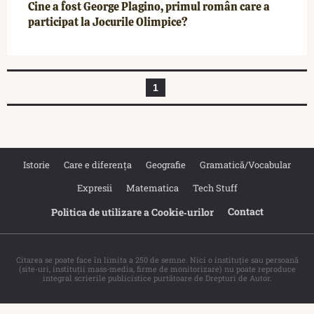
Cine a fost George Plagino, primul român care a
participat la Jocurile Olimpice?
1
Istorie
Care e diferența
Geografie
Gramatică/Vocabular
Expresii
Matematica
Tech Stuff
Contact
Politica de utilizare a Cookie‐urilor
Citarea se poate face în limita a 250 de semne. Nici o instituţie sau persoană
(site-uri, instituţii mass-media, firme de monitorizare) nu poate reproduce
integral scrierile publicistice purtătoare de Drepturi de Autor.