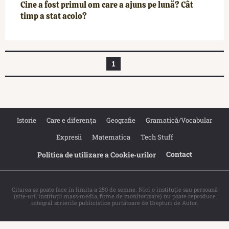
Cine a fost primul om care a ajuns pe lună? Cât
timp a stat acolo?
1
Istorie
Care e diferența
Geografie
Gramatică/Vocabular
Expresii
Matematica
Tech Stuff
Contact
Politica de utilizare a Cookie‐urilor
Citarea se poate face în limita a 250 de semne. Nici o instituţie sau persoană
(site-uri, instituţii mass-media, firme de monitorizare) nu poate reproduce
integral scrierile publicistice purtătoare de Drepturi de Autor.