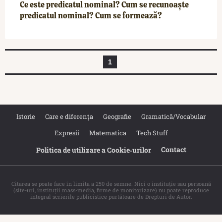
Ce este predicatul nominal? Cum se recunoaște
predicatul nominal? Cum se formează?
1
Istorie
Care e diferența
Geografie
Gramatică/Vocabular
Expresii
Matematica
Tech Stuff
Contact
Politica de utilizare a Cookie‐urilor
Citarea se poate face în limita a 250 de semne. Nici o instituţie sau persoană
(site-uri, instituţii mass-media, firme de monitorizare) nu poate reproduce
integral scrierile publicistice purtătoare de Drepturi de Autor.