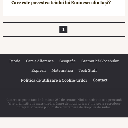
Care este povestea teiului lui Eminescu din Iași?
1
Istorie
Care e diferența
Geografie
Gramatică/Vocabular
Expresii
Matematica
Tech Stuff
Contact
Politica de utilizare a Cookie‐urilor
Citarea se poate face în limita a 250 de semne. Nici o instituţie sau persoană
(site-uri, instituţii mass-media, firme de monitorizare) nu poate reproduce
integral scrierile publicistice purtătoare de Drepturi de Autor.