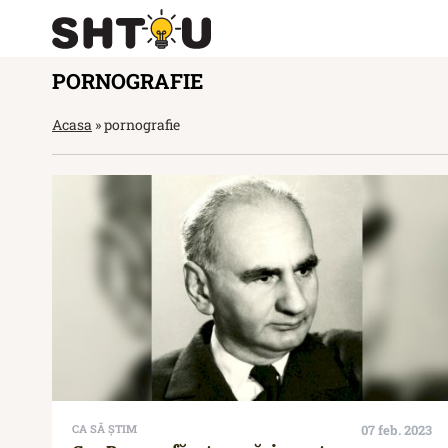
PORNOGRAFIE
Acasa
»
pornografie
CA SĂ ȘTIM
07 feb. 2023