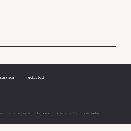
ematica
Tech Stuff
ce integral scrierile publicistice purtătoare de Drepturi de Autor.