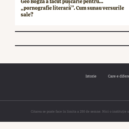
Geo Bogza a făcut pușcărie pentru…
„pornografie literară”. Cum sunau versurile
sale?
Istorie
Care e difer
Citarea se poate face în limita a 250 de semne. Nici o instituţie 