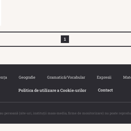
1
ența
Geografie
Gramatică/Vocabular
Expresii
Mat
Contact
Politica de utilizare a Cookie‐urilor
sau persoană (site-uri, instituţii mass-media, firme de monitorizare) nu poate reprodu