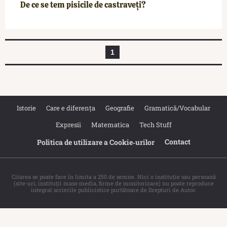
De ce se tem pisicile de castraveți?
1
Istorie
Care e diferența
Geografie
Gramatică/Vocabular
Expresii
Matematica
Tech Stuff
Contact
Politica de utilizare a Cookie‐urilor
Citarea se poate face în limita a 250 de semne. Nici o instituţie sau persoană
(site-uri, instituţii mass-media, firme de monitorizare) nu poate reproduce
integral scrierile publicistice purtătoare de Drepturi de Autor.