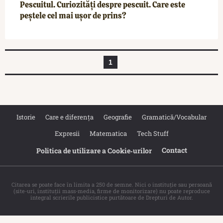
Pescuitul. Curiozități despre pescuit. Care este
peștele cel mai ușor de prins?
1
Istorie
Care e diferența
Geografie
Gramatică/Vocabular
Expresii
Matematica
Tech Stuff
Contact
Politica de utilizare a Cookie‐urilor
Citarea se poate face în limita a 250 de semne. Nici o instituţie sau persoană
(site-uri, instituţii mass-media, firme de monitorizare) nu poate reproduce
integral scrierile publicistice purtătoare de Drepturi de Autor.