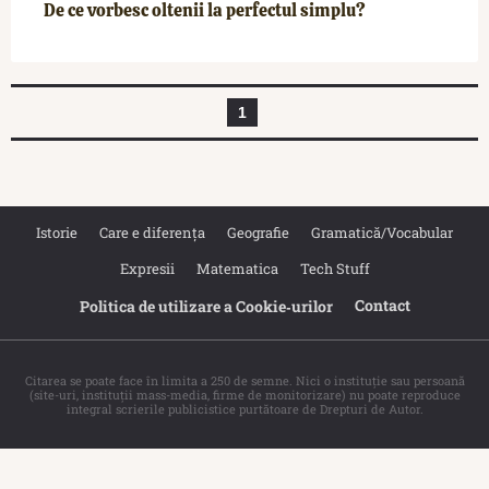
De ce vorbesc oltenii la perfectul simplu?
1
Istorie
Care e diferența
Geografie
Gramatică/Vocabular
Expresii
Matematica
Tech Stuff
Contact
Politica de utilizare a Cookie‐urilor
Citarea se poate face în limita a 250 de semne. Nici o instituţie sau persoană
(site-uri, instituţii mass-media, firme de monitorizare) nu poate reproduce
integral scrierile publicistice purtătoare de Drepturi de Autor.