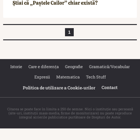
Știai că „Paștele Cailor” chiar există?
1
Istorie
Care e diferența
Geografie
Gramatică/Vocabular
Expresii
Matematica
Tech Stuff
Contact
Politica de utilizare a Cookie‐urilor
Citarea se poate face în limita a 250 de semne. Nici o instituţie sau persoană
(site-uri, instituţii mass-media, firme de monitorizare) nu poate reproduce
integral scrierile publicistice purtătoare de Drepturi de Autor.