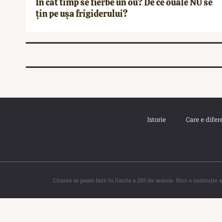
În cât timp se fierbe un ou? De ce ouăle NU se
țin pe ușa frigiderului?
Istorie
Care e difer
Citarea se poate face în limita a 250 de semne. Nici o instituţie 