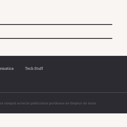
ematica
Tech Stuff
ce integral scrierile publicistice purtătoare de Drepturi de Autor.