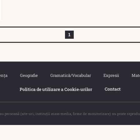
1
ența
Geografie
Gramatică/Vocabular
Expresii
Mat
Contact
Politica de utilizare a Cookie‐urilor
sau persoană (site-uri, instituţii mass-media, firme de monitorizare) nu poate reprodu