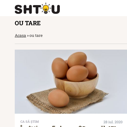
OU TARE
Acasa
»
ou tare
CA SĂ ȘTIM
28 iul. 2020