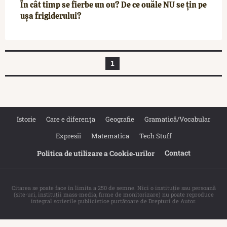
În cât timp se fierbe un ou? De ce ouăle NU se țin pe
ușa frigiderului?
1
Istorie
Care e diferența
Geografie
Gramatică/Vocabular
Expresii
Matematica
Tech Stuff
Contact
Politica de utilizare a Cookie‐urilor
Citarea se poate face în limita a 250 de semne. Nici o instituţie sau persoană
(site-uri, instituţii mass-media, firme de monitorizare) nu poate reproduce
integral scrierile publicistice purtătoare de Drepturi de Autor.