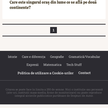
Care este singurul oraș din lume ce se află pe două
continente?
1
Istorie
Care e diferența
Geografie
Gramatică/Vocabular
Expresii
Matematica
Tech Stuff
Contact
Politica de utilizare a Cookie‐urilor
Citarea se poate face în limita a 250 de semne. Nici o instituţie sau persoană
(site-uri, instituţii mass-media, firme de monitorizare) nu poate reproduce
integral scrierile publicistice purtătoare de Drepturi de Autor.