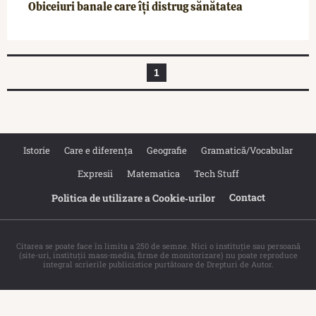
Obiceiuri banale care îți distrug sănătatea
1
Istorie
Care e diferența
Geografie
Gramatică/Vocabular
Expresii
Matematica
Tech Stuff
Contact
Politica de utilizare a Cookie‐urilor
Citarea se poate face în limita a 250 de semne. Nici o instituţie sau persoană
(site-uri, instituţii mass-media, firme de monitorizare) nu poate reproduce
integral scrierile publicistice purtătoare de Drepturi de Autor.