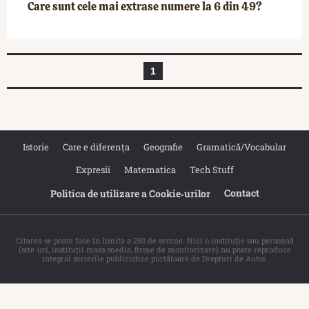
Care sunt cele mai extrase numere la 6 din 49?
1
Istorie
Care e diferența
Geografie
Gramatică/Vocabular
Expresii
Matematica
Tech Stuff
Contact
Politica de utilizare a Cookie‐urilor
Citarea se poate face în limita a 250 de semne. Nici o instituţie sau persoană
(site-uri, instituţii mass-media, firme de monitorizare) nu poate reproduce
integral scrierile publicistice purtătoare de Drepturi de Autor.