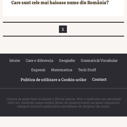
Care sunt cele mai haioase nume din România?
1
Istorie
Care e diferența
Geografie
Gramatică/Vocabular
Expresii
Matematica
Tech Stuff
Contact
Politica de utilizare a Cookie‐urilor
Citarea se poate face în limita a 250 de semne. Nici o instituţie sau persoană
(site-uri, instituţii mass-media, firme de monitorizare) nu poate reproduce
integral scrierile publicistice purtătoare de Drepturi de Autor.