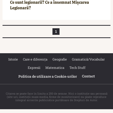
Ce sunt legionarii? Ce a însemnat Mișcarea
Legionară?
1
Istorie
Care e diferența
Geografie
Gramatică/Vocabular
Expresii
Matematica
Tech Stuff
Contact
Politica de utilizare a Cookie‐urilor
Citarea se poate face în limita a 250 de semne. Nici o instituţie sau persoană
(site-uri, instituţii mass-media, firme de monitorizare) nu poate reproduce
integral scrierile publicistice purtătoare de Drepturi de Autor.