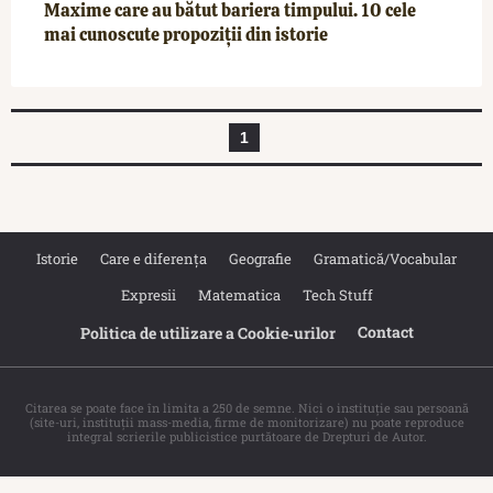
Maxime care au bătut bariera timpului. 10 cele
mai cunoscute propoziții din istorie
1
Istorie
Care e diferența
Geografie
Gramatică/Vocabular
Expresii
Matematica
Tech Stuff
Contact
Politica de utilizare a Cookie‐urilor
Citarea se poate face în limita a 250 de semne. Nici o instituţie sau persoană
(site-uri, instituţii mass-media, firme de monitorizare) nu poate reproduce
integral scrierile publicistice purtătoare de Drepturi de Autor.