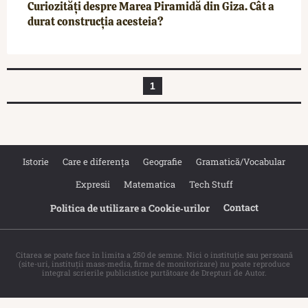
Curiozități despre Marea Piramidă din Giza. Cât a
durat construcția acesteia?
1
Istorie
Care e diferența
Geografie
Gramatică/Vocabular
Expresii
Matematica
Tech Stuff
Contact
Politica de utilizare a Cookie‐urilor
Citarea se poate face în limita a 250 de semne. Nici o instituţie sau persoană
(site-uri, instituţii mass-media, firme de monitorizare) nu poate reproduce
integral scrierile publicistice purtătoare de Drepturi de Autor.