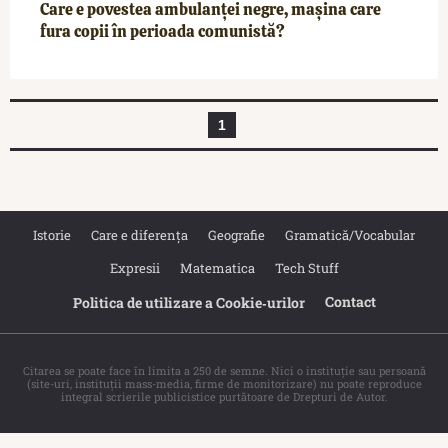
Care e povestea ambulanței negre, mașina care
fura copii în perioada comunistă?
1
Istorie
Care e diferența
Geografie
Gramatică/Vocabular
Expresii
Matematica
Tech Stuff
Contact
Politica de utilizare a Cookie‐urilor
Citarea se poate face în limita a 250 de semne. Nici o instituţie sau persoană
(site-uri, instituţii mass-media, firme de monitorizare) nu poate reproduce
integral scrierile publicistice purtătoare de Drepturi de Autor.