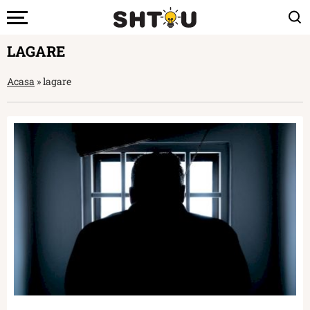
LAGARE
Acasa
»
lagare