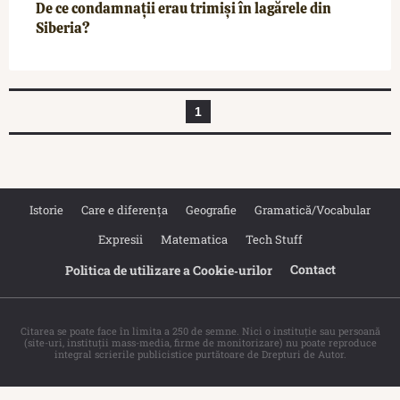
De ce condamnații erau trimiși în lagărele din
Siberia?
1
Istorie
Care e diferența
Geografie
Gramatică/Vocabular
Expresii
Matematica
Tech Stuff
Contact
Politica de utilizare a Cookie‐urilor
Citarea se poate face în limita a 250 de semne. Nici o instituţie sau persoană
(site-uri, instituţii mass-media, firme de monitorizare) nu poate reproduce
integral scrierile publicistice purtătoare de Drepturi de Autor.