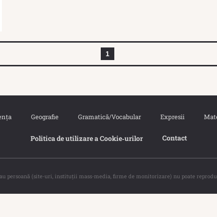
1
ența
Geografie
Gramatică/Vocabular
Expresii
Mat
Contact
Politica de utilizare a Cookie‐urilor
sau persoană (site-uri, instituţii mass-media, firme de monitorizare) nu poate reprodu