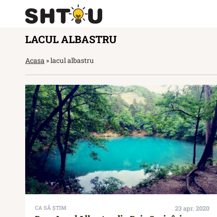
LACUL ALBASTRU
Acasa
»
lacul albastru
CA SĂ ȘTIM
23 apr. 2020