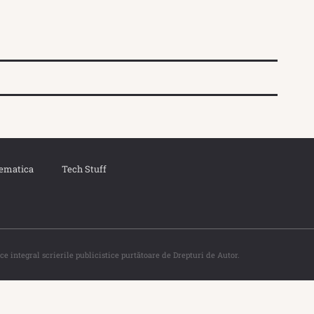
ematica
Tech Stuff
ce integral scrierile publicistice purtătoare de Drepturi de Autor.