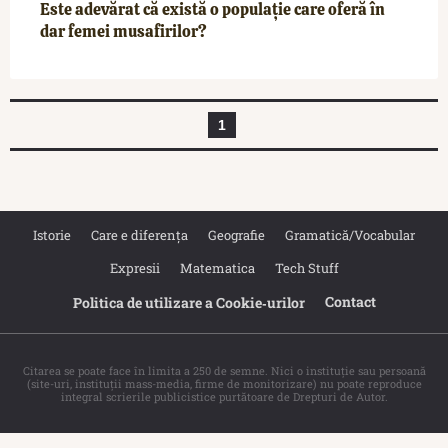
Este adevărat că există o populație care oferă în
dar femei musafirilor?
1
Istorie
Care e diferența
Geografie
Gramatică/Vocabular
Expresii
Matematica
Tech Stuff
Contact
Politica de utilizare a Cookie‐urilor
Citarea se poate face în limita a 250 de semne. Nici o instituţie sau persoană
(site-uri, instituţii mass-media, firme de monitorizare) nu poate reproduce
integral scrierile publicistice purtătoare de Drepturi de Autor.