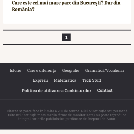
Care este cel mai mare parc din București? Dar din
România?
1
Istorie
Care e diferența
Geografie
Gramatică/Vocabular
Expresii
Matematica
Tech Stuff
Contact
Politica de utilizare a Cookie‐urilor
Citarea se poate face în limita a 250 de semne. Nici o instituţie sau persoană
(site-uri, instituţii mass-media, firme de monitorizare) nu poate reproduce
integral scrierile publicistice purtătoare de Drepturi de Autor.